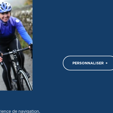
JE VEUX VIVRE L'AVENTURE!
Z-VOUS AVEC NOUS
TÉLÉCHARGER 
PERSONNALISER
+
bec - Conception et réalisation :
Nubee
rience de navigation,