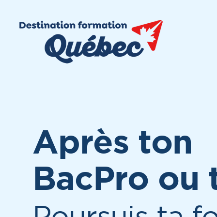
Après ton
BacPro ou 
Poursuis ta f