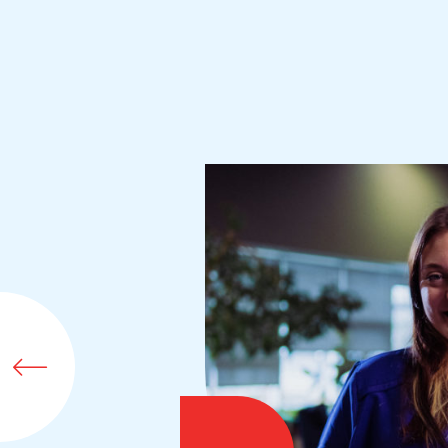
’écoute et
es pour
ns.
N,