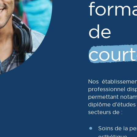
form
de
court
Nos établissemen
professionnel di
permettant notam
diplôme d’études 
secteurs de :
Soins de la pe
esthétique