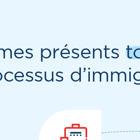
mes présents
t
ocessus d’immig