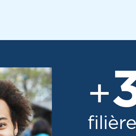
+
filièr