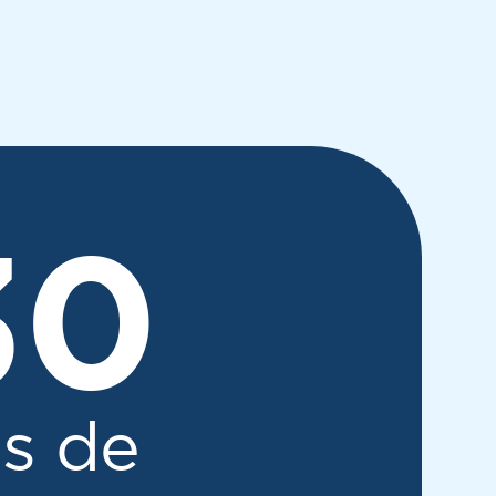
30
es de